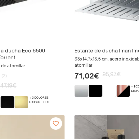
ra ducha Eco 6500
Estante de ducha Iman Im
Torrent
33x14.7x13.5 cm, acero inoxidab
atornillar
de atornillar
95,97€
71,02€
(3)
47,19€
+ 1 
DISP
+ 3 COLORES
DISPONIBLES