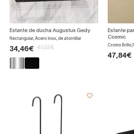
Estante de ducha Augustus Gedy
Estante pa
Cosmic
Rectangular, Acero inox, de atornillar
Cromo Brillo,1
41,02€
34,46€
47,84€