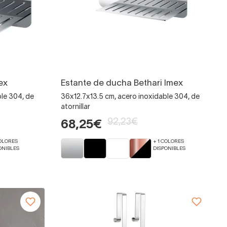
ex
Estante de ducha Bethari Imex
le 304, de
36x12.7x13.5 cm, acero inoxidable 304, de
atornillar
92,23€
68,25€
COLORES
+ 1 COLORES
ONIBLES
DISPONIBLES