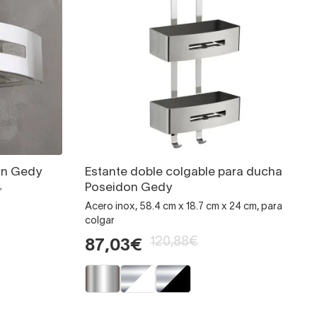
on Gedy
Estante doble colgable para ducha
Poseidon Gedy
r
Acero inox, 58.4 cm x 18.7 cm x 24 cm, para
colgar
120,88€
87,03€