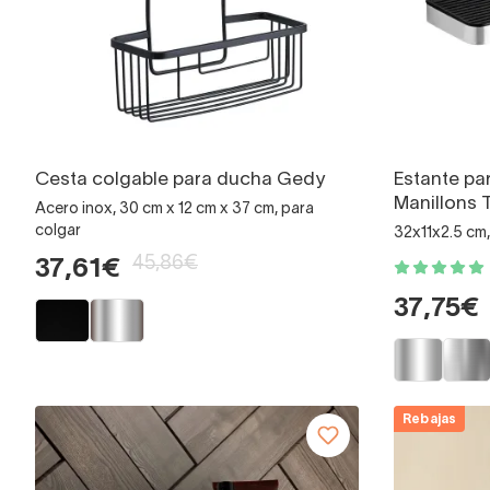
Cesta colgable para ducha Gedy
Estante pa
Manillons 
Acero inox, 30 cm x 12 cm x 37 cm, para
colgar
32x11x2.5 cm, 
45,86€
37,61€
37,75€
Rebajas