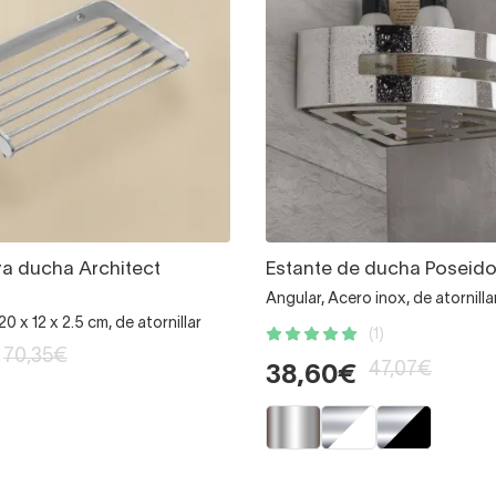
ra ducha Architect
Estante de ducha Poseid
Angular, Acero inox, de atornilla
20 x 12 x 2.5 cm, de atornillar
(1)
70,35€
47,07€
38,60€