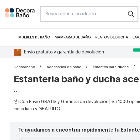
MUEBLES DE BAÑO
MAMPARAS DE BAÑO
PLATOS DE DUCHA
LAV
Envío gratuito y garantía de devolución
Decorabaño
Accesorios de baño
Estantes para ducha
Estantería baño y ducha ace
--
📦 Con Envío GRATIS y Garantía de devolución | ⭐ +1000 opinio
inmediato y GRATUITO
Te ayudamos a encontrar rápidamente tu Estante