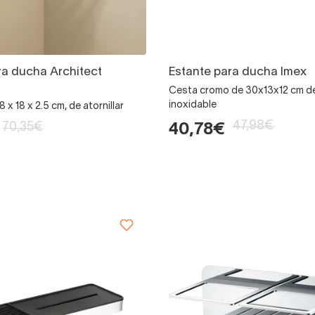
ra ducha Architect
Estante para ducha Imex
Cesta cromo de 30x13x12 cm d
inoxidable
8 x 18 x 2.5 cm, de atornillar
47,98€
70,35€
40,78€