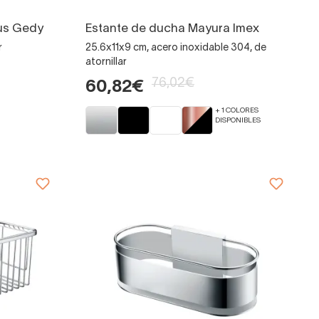
us Gedy
Estante de ducha Mayura Imex
r
25.6x11x9 cm, acero inoxidable 304, de
atornillar
76,02€
60,82€
+ 1 COLORES
DISPONIBLES