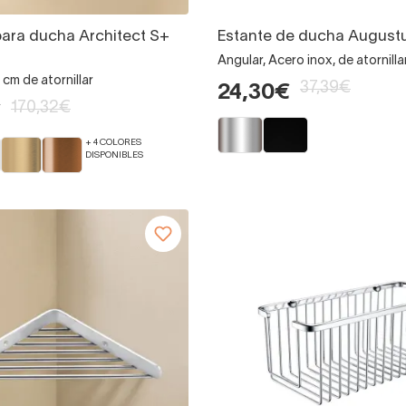
ara ducha Architect S+
Estante de ducha August
Angular, Acero inox, de atornilla
 cm de atornillar
37,39€
24,30€
170,32€
€
+ 4 COLORES
DISPONIBLES