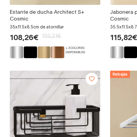
Estante de ducha Architect S+
Jabonera p
Cosmic
Cosmic
35x11.5x8.5cm de atornillar
35.5x11.5x8.7
159,21€
108,26€
115,82
+ 3 COLORES
DISPONIBLES
Rebajas