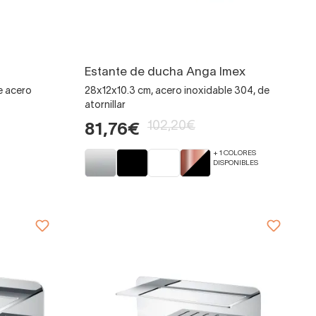
Estante de ducha Anga Imex
e acero
28x12x10.3 cm, acero inoxidable 304, de
atornillar
102,20€
81,76€
+ 1 COLORES
DISPONIBLES