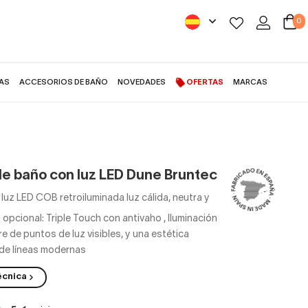
0
AS
ACCESORIOS DE BAÑO
NOVEDADES
OFERTAS
MARCAS
de baño con luz LED Dune Bruntec
 luz LED COB retroiluminada luz cálida, neutra y
n opcional: Triple Touch con antivaho
,
Iluminación
re de puntos de luz visibles, y una estética
 de líneas modernas
écnica