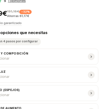
5
1 opiniones
191,16€
−32%
9€
Ahorras 61,17€
io garantizado
s opciones que necesitas
an 4 pasos por configurar
 Y COMPOSICIÓN
ccionar
 LUZ
ccionar
O (ESPEJOS)
ccionar
 DE AUMENTO