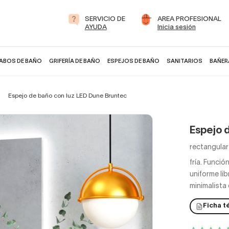
SERVICIO DE
AREA PROFESIONAL
AYUDA
Inicia sesión
ABOS DE BAÑO
GRIFERÍA DE BAÑO
ESPEJOS DE BAÑO
SANITARIOS
BAÑER
Espejo de baño con luz LED Dune Bruntec
Espejo 
rectangular
fría. Funció
uniforme lib
minimalista
Ficha t