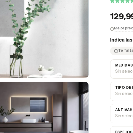
129,9
Mejor prec
Indica la
Te falt
MEDIDAS
Sin sele
TIPO DE
Sin sele
ANTIVAH
Sin sele
ESPEJOS