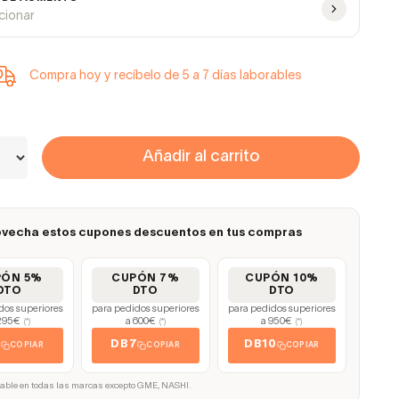
ccionar
Compra hoy y recíbelo de 5 a 7 días laborables
Añadir al carrito
vecha estos cupones descuentos en tus compras
PÓN 5%
CUPÓN 7%
CUPÓN 10%
DTO
DTO
DTO
dos superiores
para pedidos superiores
para pedidos superiores
295€
a 600€
a 950€
(*)
(*)
(*)
5
DB7
DB10
COPIAR
COPIAR
COPIAR
cable en todas las marcas excepto GME, NASHI.