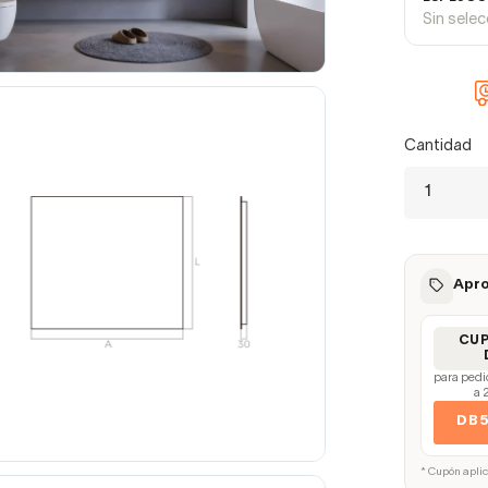
Sin sele
Cantidad
Apro
CU
para pedi
a 
DB
* Cupón apli