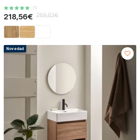
(1)
269,83€
218,56€
Novedad