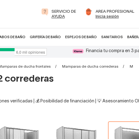
SERVICIO DE
AREA PROFESIONAL
AYUDA
Inicia sesión
ABOS DE BAÑO
GRIFERÍA DE BAÑO
ESPEJOS DE BAÑO
SANITARIOS
BAÑER
Financia tu compra en 3 
Mamparas de ducha frontales
Mamparas de ducha correderas
Mampa
2 correderas
nes verificadas | 💰 Posibilidad de financiación | 💡 Asesoramiento 