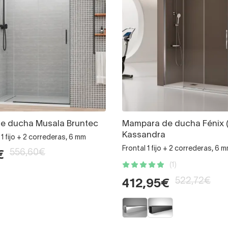
e ducha Musala Bruntec
Mampara de ducha Fénix (
Kassandra
1 fijo + 2 correderas, 6 mm
Frontal 1 fijo + 2 correderas, 6 
556,60€
€
(1)
522,72€
412,95€