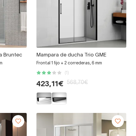
a Bruntec
Mampara de ducha Trio GME
mm
Frontal 1 fijo + 2 correderas, 6 mm
(1)
568,70€
423,11€