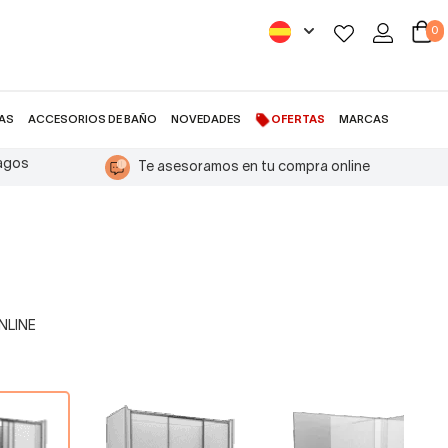
0
AS
ACCESORIOS DE BAÑO
NOVEDADES
OFERTAS
MARCAS
pagos
Te asesoramos en tu compra online
ras de ducha, 1 fija y 2 correderas
ONLINE