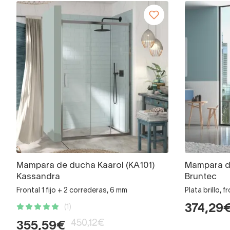
Mampara de ducha Kaarol (KA101)
Mampara d
Kassandra
Bruntec
Frontal 1 fijo + 2 correderas, 6 mm
Plata brillo, 
374,29
(1)
450,12€
355,59€