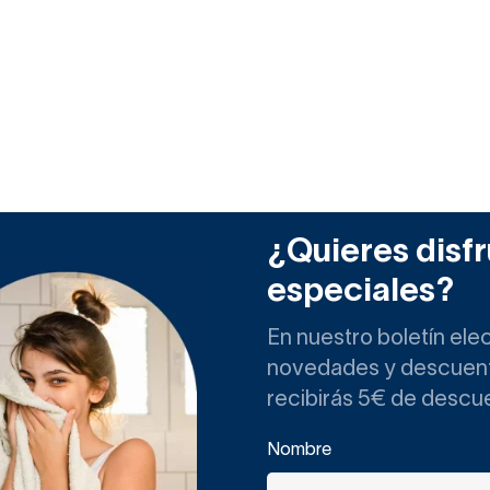
¿Quieres disfr
especiales?
En nuestro boletín ele
novedades y descuento
recibirás 5€ de descu
Nombre