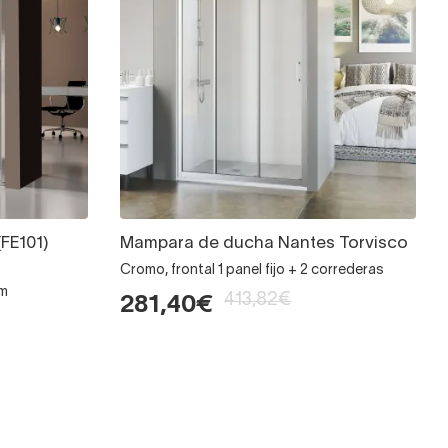
FE101)
Mampara de ducha Nantes Torvisco
Cromo, frontal 1 panel fijo + 2 correderas
mm
413,82€
281,40€