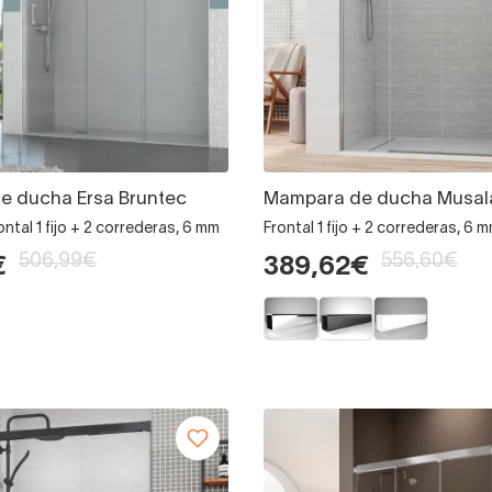
e ducha Ersa Bruntec
Mampara de ducha Musal
frontal 1 fijo + 2 correderas, 6 mm
Frontal 1 fijo + 2 correderas, 6 
506,99€
556,60€
€
389,62€