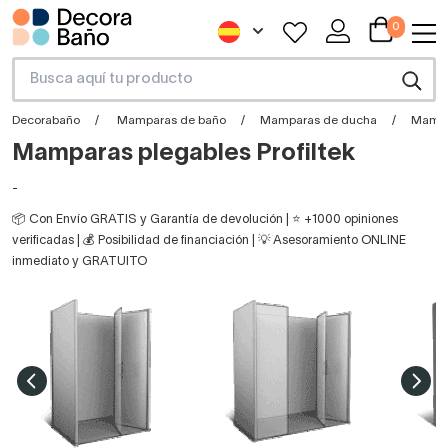
0
Decorabaño
Mamparas de baño
Mamparas de ducha
Mampa
Mamparas plegables Profiltek
-
📦 Con Envío GRATIS y Garantía de devolución | ⭐ +1000 opiniones
verificadas | 💰 Posibilidad de financiación | 💡 Asesoramiento ONLINE
inmediato y GRATUITO