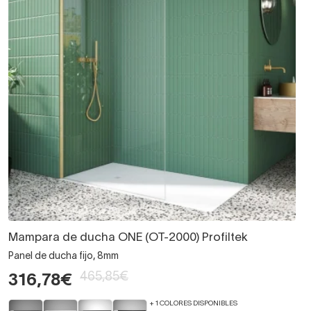
Mampara de ducha ONE (OT-2000) Profiltek
Panel de ducha fijo, 8mm
465,85€
316,78€
+ 1 COLORES DISPONIBLES