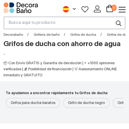
0
Decorabaño
Grifería de baño
Grifos de ducha
Grifos de du
Grifos de ducha con ahorro de agua
-
📦 Con Envío GRATIS y Garantía de devolución | ⭐ +1000 opiniones
verificadas | 💰 Posibilidad de financiación | 💡 Asesoramiento ONLINE
inmediato y GRATUITO
Te ayudamos a encontrar rápidamente tu Grifos de ducha
Grifos para ducha baratos
Grifo de ducha negro
Grifos