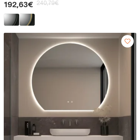
240,79€
192,63€