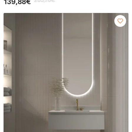
205,70€
139,88€