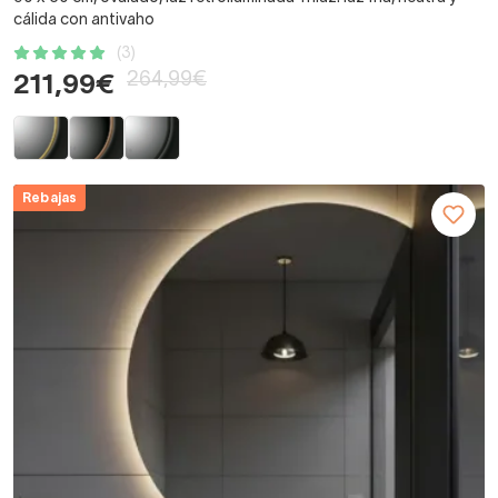
cálida con antivaho
(3)
264,99€
211,99€
Rebajas