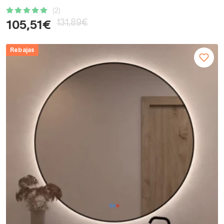
(2)
131,89€
105,51€
Rebajas