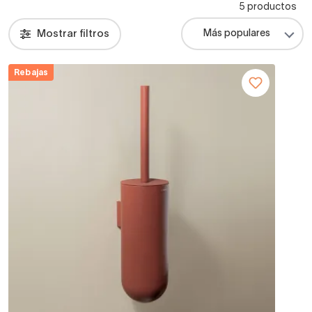
5 productos
Mostrar filtros
Rebajas