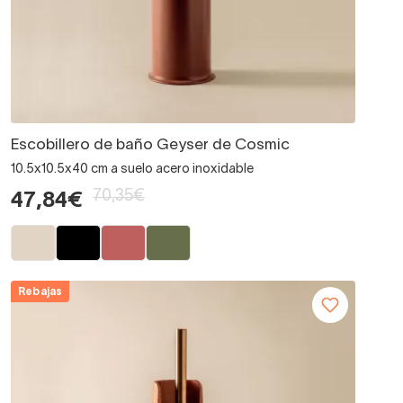
Escobillero de baño Geyser de Cosmic
10.5x10.5x40 cm a suelo acero inoxidable
70,35€
47,84€
Rebajas