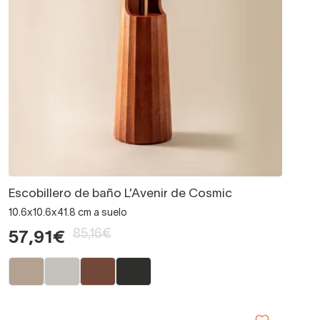
Escobillero de baño L’Avenir de Cosmic
10.6x10.6x41.8 cm a suelo
85,16€
57,91€