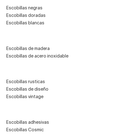
Escobillas negras
Escobillas doradas
Escobillas blancas
Escobillas de madera
Escobillas de acero inoxidable
Escobillas rusticas
Escobillas de diseño
Escobillas vintage
Escobillas adhesivas
Escobillas Cosmic