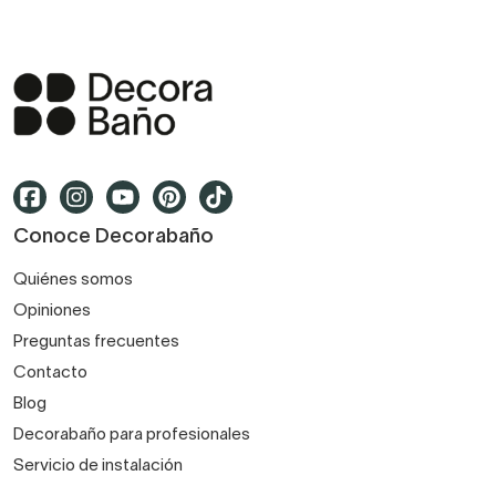
Conoce Decorabaño
Quiénes somos
Opiniones
Preguntas frecuentes
Contacto
Blog
Decorabaño para profesionales
Servicio de instalación