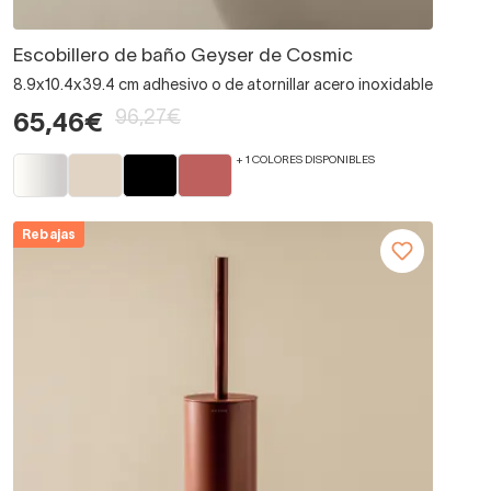
Escobillero de baño Geyser de Cosmic
8.9x10.4x39.4 cm adhesivo o de atornillar acero inoxidable
96,27€
65,46€
+ 1 COLORES DISPONIBLES
Rebajas