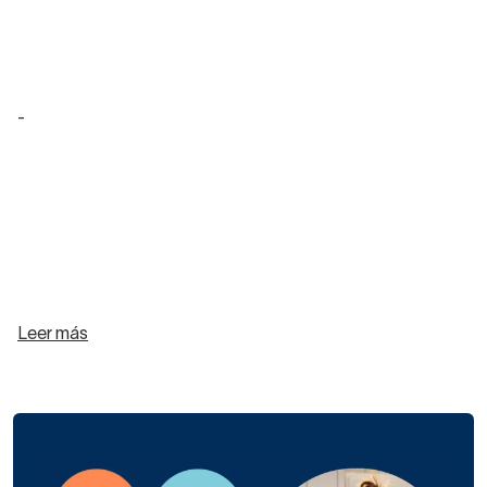
-
Leer más