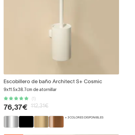
Escobillero de baño Architect S+ Cosmic
9x11.5x38.7cm de atornillar
(1)
112,31€
76,37€
+ 3 COLORES DISPONIBLES