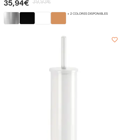
39,93€
35,94€
+ 2 COLORES DISPONIBLES