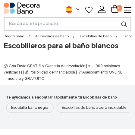
0
Decorabaño
Accesorios de baño
Escobillas de baño
Escobil
Escobilleros para el baño blancos
-
📦 Con Envío GRATIS y Garantía de devolución | ⭐ +1000 opiniones
verificadas | 💰 Posibilidad de financiación | 💡 Asesoramiento ONLINE
inmediato y GRATUITO
Te ayudamos a encontrar rápidamente tu Escobillas de baño
Escobilla baño negra
Escobillas de baño acero inoxidable