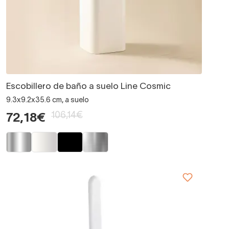
Escobillero de baño a suelo Line Cosmic
9.3x9.2x35.6 cm, a suelo
106,14€
72,18€