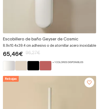
Escobillero de baño Geyser de Cosmic
8.9x10.4x39.4 cm adhesivo o de atornillar acero inoxidable
96,27€
65,46€
+ 1 COLORES DISPONIBLES
Rebajas