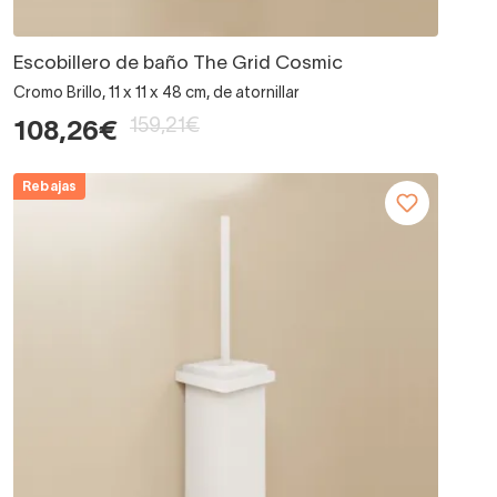
Escobillero de baño The Grid Cosmic
Cromo Brillo, 11 x 11 x 48 cm, de atornillar
159,21€
108,26€
Rebajas