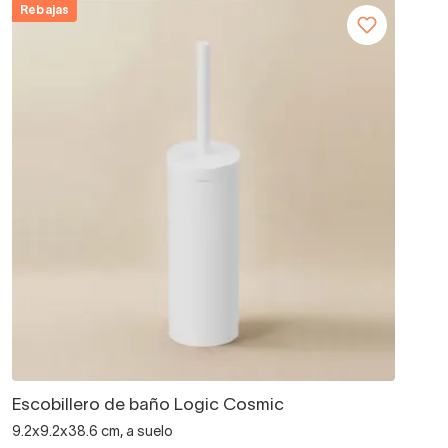
Rebajas
Escobillero de baño Logic Cosmic
9.2x9.2x38.6 cm, a suelo