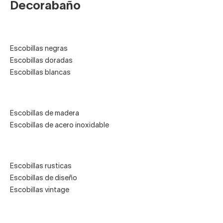
Decorabaño
Escobillas negras
Escobillas doradas
Escobillas blancas
Escobillas de madera
Escobillas de acero inoxidable
Escobillas rusticas
Escobillas de diseño
Escobillas vintage