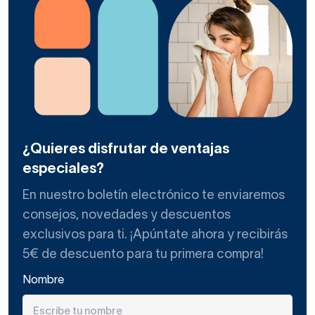
¿Quieres disfrutar de ventajas
especiales?
En nuestro boletín electrónico te enviaremos
consejos, novedades y descuentos
exclusivos para ti. ¡Apúntate ahora y recibirás
5€ de descuento para tu primera compra!
Nombre