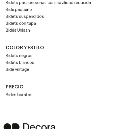
Bidets para personas con movilidad reducida
Usarán una grifería bimando.
Bidé pequeño
Bidets suspendidos
Asegúrate de escoger un grifo de doble llave, una
Bidets con tapa
para el agua caliente y otra para la fría.
Bidés Unisan
A veces tienen también mangos con detalles
cerámicos.
COLOR Y ESTILO
Bidets negros
Bidets blancos
Bidé vintage
PRECIO
Bidés baratos