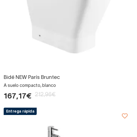
Bidé NEW París Bruntec
A suelo compacto, blanco
212,96€
167,17€
Entrega rápida