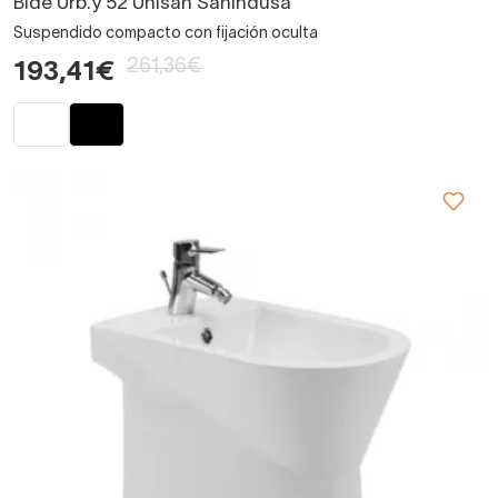
Bidé Urb.y 52 Unisan Sanindusa
Suspendido compacto con fijación oculta
261,36€
193,41€