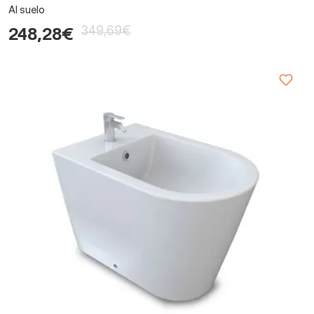
Al suelo
349,69€
248,28€