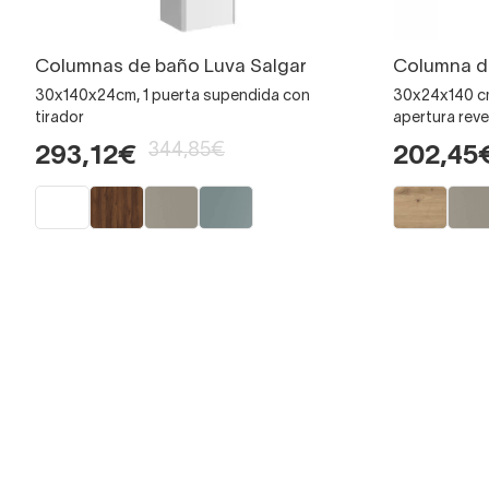
Columnas de baño Luva Salgar
Columna de
30x140x24cm, 1 puerta supendida con
30x24x140 cm
tirador
apertura reve
344,85€
293,12€
202,45