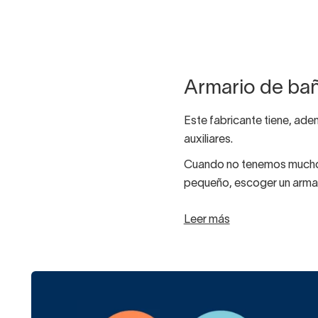
Armario de bañ
Este fabricante tiene, a
auxiliares.
Cuando no tenemos mucho 
pequeño, escoger un armar
Además, los
muebles auxil
Leer más
Los tienes en
blanco laca
tendencias nórdica y minim
¿Qué buscas en un mueble 
fácil de limpiar? ¿Que no 