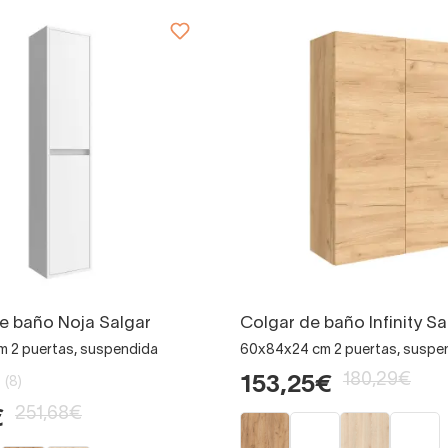
e baño Noja Salgar
Colgar de baño Infinity Sa
 2 puertas, suspendida
60x84x24 cm 2 puertas, suspe
180,29€
153,25€
(8)
251,68€
€