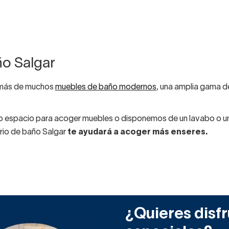
o Salgar
demás de muchos
muebles de baño modernos
, una amplia gama d
espacio para acoger muebles o disponemos de un lavabo o u
io de baño Salgar
te ayudará a acoger más enseres.
iares de baño
para colgar de Salgar son muy económicos.
do brillante, gris oscuro mate o bien maderas claras
para
alista tu cuarto de baño o aseo.
auxiliar de baño Salgar? ¿Que sea alto y te quepan muchas cos
¿Quieres disfr
ocupe mucho sitio?