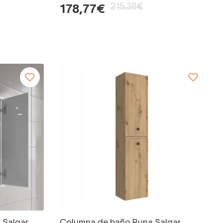
215,38€
178,77€
 Salgar
Columna de baño Runa Salgar