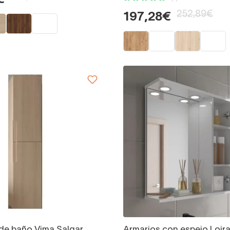
€
252,89€
197,28€
de baño Vima Salgar
Armarios con espejo Loira