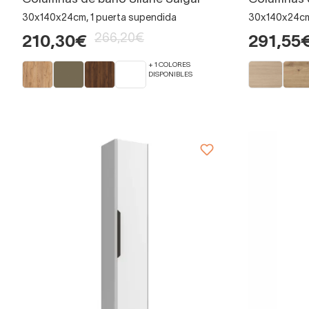
30x140x24cm, 1 puerta supendida
30x140x24cm,
266,20€
210,30€
291,55
+ 1 COLORES
DISPONIBLES