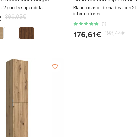
 2 puerta supendida
Blanco marco de madera con 2 
interruptores
369,05€
€
(1)
198,44€
176,61€