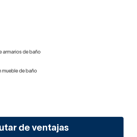
e armarios de baño
n mueble de baño
 adornar acorde a las
as? ¿Que sea resistencia y
utar de ventajas