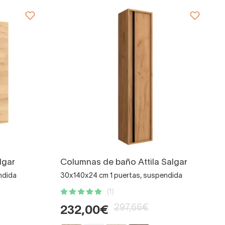
lgar
Columnas de baño Attila Salgar
ndida
30x140x24 cm 1 puertas, suspendida
(1)
297,66€
232,00€