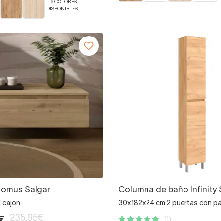
+ 6 COLORES
DISPONIBLES
Domus Salgar
Columna de baño Infinity 
1 cajon
30x182x24 cm 2 puertas con p
235,95€
(1)