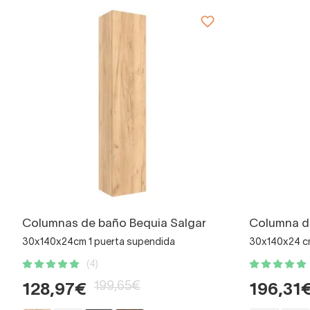
Columnas de baño Bequia Salgar
Columna d
30x140x24cm 1 puerta supendida
30x140x24 cm
(4)
199,65€
128,97€
196,31