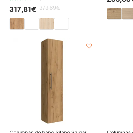
200,56
373,89€
317,81€
Columnas de baño Silane Salgar
Columnas 