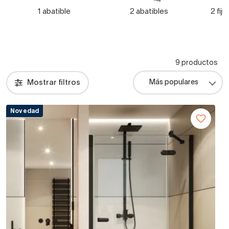
1 abatible
2 abatibles
2 fij
9 productos
Mostrar filtros
Novedad