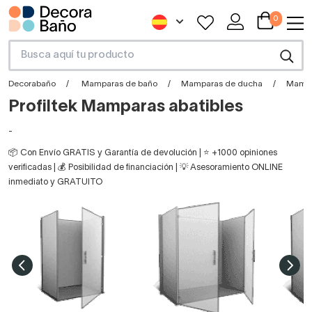
0
Decorabaño
Mamparas de baño
Mamparas de ducha
Mampa
Profiltek Mamparas abatibles
-
📦 Con Envío GRATIS y Garantía de devolución | ⭐ +1000 opiniones
verificadas | 💰 Posibilidad de financiación | 💡 Asesoramiento ONLINE
inmediato y GRATUITO