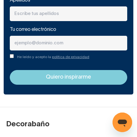
suelos con buena capacidad de carga.
Apellidos
Platos de ducha de mármol y granito
El mármol y el granito representan la
gama más alta en
Tu correo electrónico
platos de ducha.
Su durabilidad es excepcional, su
estética es inigualable y cada pieza es única. El peso es
elevado y requieren un sellado periódico para mantener la
He leído y acepto la
política de privacidad
superficie protegida de la cal y la humedad.
Ideal para:
baños de lujo o alta gama, reformas donde la
estética es prioritaria.
Platos de ducha de compacto (base
mármol y base cuarzo)
Los compactos son materiales técnicos
fabricados con
Decorabaño
polvo de mármol o cuarzo aglomerado con resinas.
Ofrecen la estética del mármol o la piedra con menos