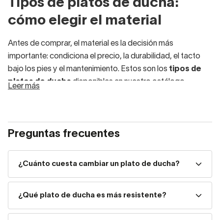
Tipos de platos de ducha:
cómo elegir el material
Antes de comprar, el material es la decisión más
importante: condiciona el precio, la durabilidad, el tacto
bajo los pies y el mantenimiento. Estos son los
tipos de
platos de ducha
disponibles en nuestro catálogo.
Leer más
Platos de ducha de resina (Gel Coat)
Los
platos de resina
con acabado Gel Coat son los más
Preguntas frecuentes
vendidos en el mercado español por su
equilibrio entre
precio, resistencia y variedad de acabados.
Son
¿Cuánto cuesta cambiar un plato de ducha?
ligeros, fáciles de instalar y tienen buena resistencia a los
impactos. Su superficie porosa requiere una
limpieza
regular para evitar la acumulación de cal,
pero con el
¿Qué plato de ducha es más resistente?
mantenimiento adecuado duran décadas.