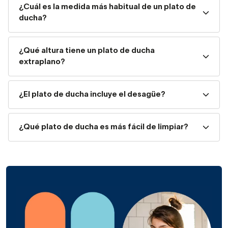
Ideal para:
reformas con presupuesto ajustado o medio,
¿Cuál es la medida más habitual de un plato de
baños de uso frecuente.
ducha?
Platos de ducha de acrílico
¿Qué altura tiene un plato de ducha
extraplano?
El
acrílico
es el material de entrada más habitual.
Muy
ligero y económico
, con buena variedad de formas y
medidas. Su punto débil es que es
más susceptible a
¿El plato de ducha incluye el desagüe?
arañazo
s que otros materiales, por lo que no es la mejor
opción para baños de uso muy intensivo.
¿Qué plato de ducha es más fácil de limpiar?
Ideal para:
baños de invitados o uso esporádico,
reformas con presupuesto ajustado.
Platos de ducha de solid surface
El solid surface es un material compuesto d
e resinas de
alta densidad que ofrece un acabado mate y
sedoso
muy apreciado en diseño de interiores. Su