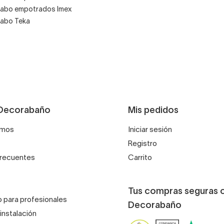
avabo empotrados Imex
vabo Teka
Decorabaño
Mis pedidos
omos
Iniciar sesión
Registro
frecuentes
Carrito
Tus compras seguras 
 para profesionales
Decorabaño
instalación