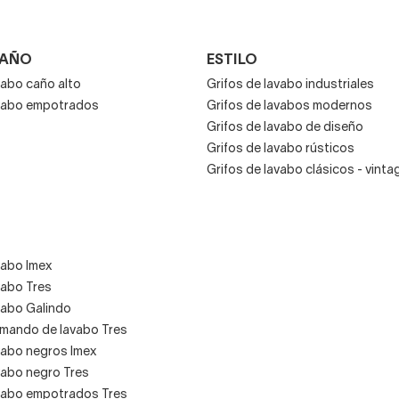
CAÑO
ESTILO
vabo caño alto
Grifos de lavabo industriales
avabo empotrados
Grifos de lavabos modernos
Grifos de lavabo de diseño
Grifos de lavabo rústicos
Grifos de lavabo clásicos - vinta
vabo Imex
vabo Tres
vabo Galindo
mando de lavabo Tres
vabo negros Imex
vabo negro Tres
avabo empotrados Tres