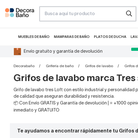
MUEBLES DE BAÑO
MAMPARAS DE BAÑO
PLATOS DE DUCHA
LAV
Envío gratuito y garantía de devolución
Decorabaño
Grifería de baño
Grifos de lavabo
Grifos d
Grifos de lavabo marca Tres 
Grifo de lavabo tres Loft con estilo industrial y personalid
de calidad que aseguran durabilidad y resistencia.
📦 Con Envío GRATIS y Garantía de devolución | ⭐ +1000 opinio
inmediato y GRATUITO
Te ayudamos a encontrar rápidamente tu Grifos 