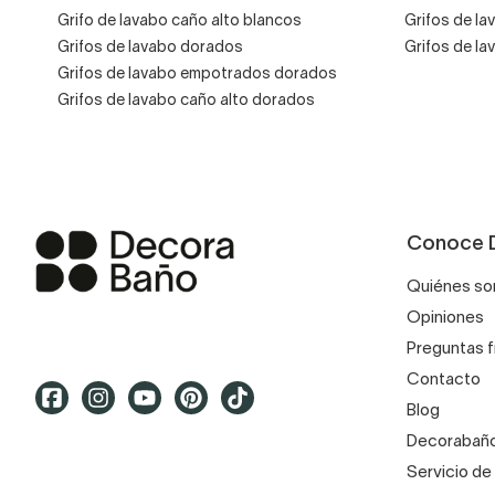
Grifo de lavabo caño alto blancos
Grifos de l
Grifos de lavabo dorados
Grifos de la
Grifos de lavabo empotrados dorados
Grifos de lavabo caño alto dorados
Conoce 
Quiénes s
Opiniones
Preguntas 
Contacto
Blog
Decorabaño
Servicio de 