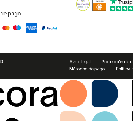
 de pago
os.
Aviso legal
Protección de 
Métodos de pago
Política