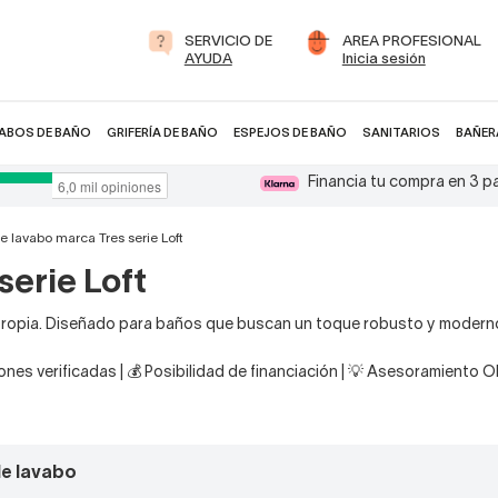
SERVICIO DE
AREA PROFESIONAL
AYUDA
Inicia sesión
ABOS DE BAÑO
GRIFERÍA DE BAÑO
ESPEJOS DE BAÑO
SANITARIOS
BAÑER
Financia tu compra en 3 
e lavabo marca Tres serie Loft
serie Loft
ad propia. Diseñado para baños que buscan un toque robusto y modern
nes verificadas | 💰 Posibilidad de financiación | 💡 Asesoramiento 
de lavabo