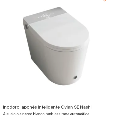
Inodoro japonés inteligente Ovian SE Nashi
A suelo o a pared blanco tank less tapa automática