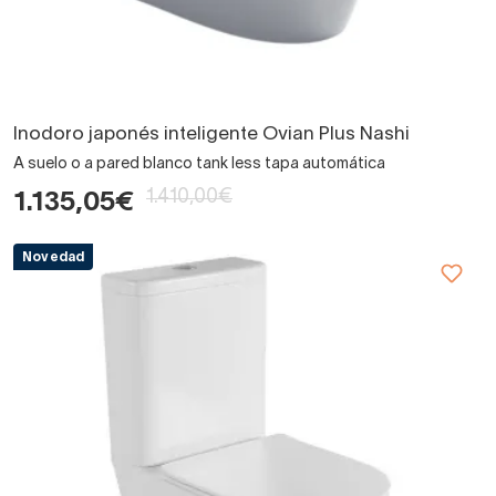
Inodoro japonés inteligente Ovian Plus Nashi
A suelo o a pared blanco tank less tapa automática
1.410,00€
1.135,05€
Novedad