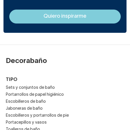
baño quieres instalar. En caso de que vayas a comprar
todos de una vez, consulta nuestros conjuntos o sets de
baño de color blanco o blanco y negro.
Comprando un set conseguirás ahorrar mucho en la
adquisición de todos los accesorios que precisa tu aseo.
Decorabaño
TIPO
Sets y conjuntos de baño
Portarrollos de papel higiénico
Escobilleros de baño
Jaboneras de baño
Escobilleros y portarrollos de pie
Portacepillos y vasos
Toalleros de baño