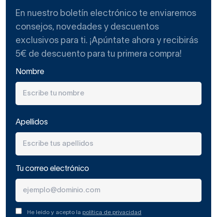
Los muebles de baño de Royo Group son muy actuales,
En nuestro boletín electrónico te enviaremos
de diseños atrevidos y elegantes. La mayoría de ellos no
consejos, novedades y descuentos
son muebles caros, sino de gama media-baja.
exclusivos para ti. ¡Apúntate ahora y recibirás
Luego hay algunas líneas más sofisticadas para los
5€ de descuento para tu primera compra!
amantes del diseño de interiores más vanguardista.
Nombre
Su soporte para secador de pelo de color blanco no
necesita taladro para su instalación.
Por otro lado, tenemos también el mismo accesorio de
Royo Group para colgar planchas de pelo, en los mismos
Apellidos
acabados del soporte del secador.
Si prefieres un
soporte para el secador
que se fije a la
pared con taladro o adhesivo de gran resistencia, hay otro
Tu correo electrónico
modelo muy práctico en nuestra tienda online, en este
caso hecho de zamak cromado.
Antes de nada, piensa bien qué tipo de accesorios de
He leído y acepto la
política de privacidad