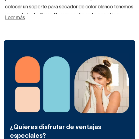
colocar un soporte para secador de color blanco tenemos
un modelo de Royo Group realmente práctico.
Leer más
Especialmente útil en los baños mini, este soporte para el
secador de pelo se cuelga del mueble de lavabo. Está
disponible en latón cromado, negro o blanco de acabado
mate.
Estos son los acabados más usados en los baños
modernos. El negro y el blanco están ahora muy de moda,
especialmente en los aseos
decorados según los
estilos industrial y nórdico.
Si te gustan estos estilos decorativos, consulta nuestro
soporte para secador de color blanco de Royo Group.
Es más, si tienes que comprar un mueble de baño, ¿por
qué no consultas los de esta marca y eliges después el
¿Quieres disfrutar de ventajas
soporte de secador a juego que se coloca en un lateral?
especiales?