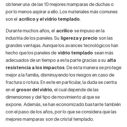
obtener una de las 10 mejores mamparas de duchas o
por lo menos aspirar a ello. Los materiales más comunes
son el
acrílico y el vidrio templado
.
Durante muchos años, el
acrílico
se impuso en la
industria de los paneles. Su
ligereza y precio
son las
grandes ventajas. Aunque los avances tecnológicos han
hecho que los paneles de
vidrio templado
sean más
adecuados de un tiempo a esta parte gracias a su
alta
resistencia a los impactos
. De esta manera se protege
mejor a la familia, disminuyendo los riesgos en caso de
fractura o rotura. En este en particular, la duda se centra
en el
grosor del vidrio
, el cual depende de las
dimensiones y del tipo de movimiento al que se
expone. Además, se han economizado bastante también
con el paso de los años, por lo que se considera que las
mejores mamparas son de cristal templado.