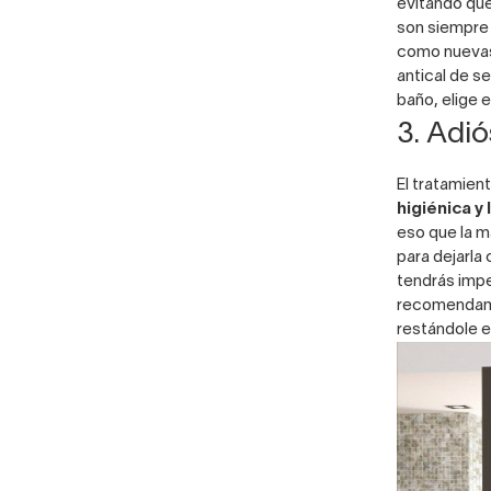
evitando que
son siempre 
como nuevas
antical de s
baño, elige 
3. Adi
El tratamien
higiénica y
eso que la m
para dejarla
tendrás impe
recomendamos
restándole e