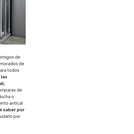
nemigos de
namorados de
Para todos
:
las
al,
mparas de
ducha o
nto antical
s saber por
dudarlo por