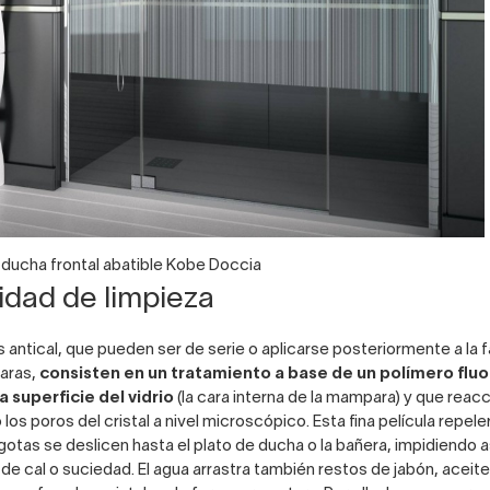
ducha frontal abatible Kobe Doccia
lidad de limpieza
 antical, que pueden ser de serie o aplicarse posteriormente a la 
aras,
consisten en un tratamiento a base de un polímero flu
la superficie del vidrio
(la cara interna de la mampara) y que reac
os poros del cristal a nivel microscópico. Esta fina película repele
gotas se deslicen hasta el plato de ducha o la bañera, impidiendo as
 de cal o suciedad. El agua arrastra también restos de jabón, aceit