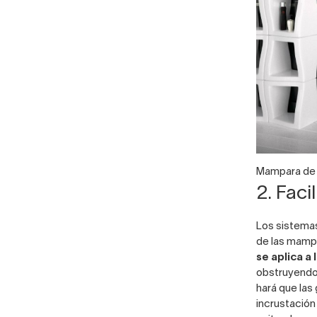
Mampara de 
2. Faci
Los sistemas
de las mamp
se aplica a 
obstruyendo l
hará que las 
incrustación