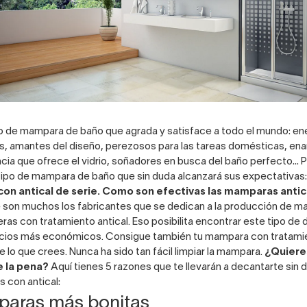
po de
mampara de baño
que agrada y satisface a todo el mundo: e
s, amantes del diseño, perezosos para las tareas domésticas, e
ncia que ofrece el vidrio, soñadores en busca del baño perfecto… 
 tipo de mampara de baño que sin duda alcanzará sus expectativas
n antical de serie.
Como son efectivas las mamparas antic
son muchos los fabricantes que se dedican a la producción de
ma
ras con tratamiento antical. Eso posibilita encontrar este tipo de 
ecios más económicos. Consigue también tu mampara con tratamie
 lo que crees. Nunca ha sido tan fácil limpiar la mampara.
¿Quiere
 la pena?
Aquí tienes 5 razones que te llevarán a decantarte sin 
 con antical:
paras más bonitas