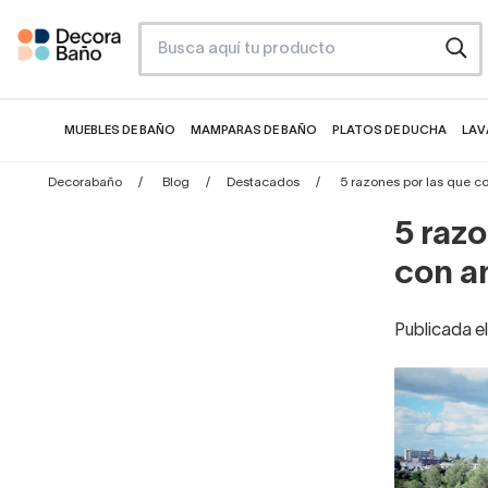
MUEBLES DE BAÑO
MAMPARAS DE BAÑO
PLATOS DE DUCHA
LAV
Decorabaño
Blog
Destacados
5 razones por las que 
5 raz
con a
Publicada e