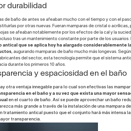
or durabilidad
s de baño de antes se afeaban mucho con el tiempo y con el paso
tituirlas por otras nuevas. Fueran mamparas de cristal o acrílicas,
 hojas se afeaban notablemente por los efectos de la cal y la sucie
incluso tras un mantenimiento constante por parte de los usuarios.
 antical que se aplica hoy ha alargado considerablemente la 
uctos
, augurando mamparas de baño mucho más longevas. Según
fabricantes del sector, esta tecnología permite que el sistema anti
cia durante los primeros 10 años.
nsparencia y espaciosidad en el baño
hay otra ventaja innegable para lo cual son efectivas las mampar
ansparencia en el baño y a su vez que exista una mayor sensa
sual
en el cuarto de baño. Así se puede aprovechar un baño redu
arezca más grande a través de la instalación de una
mampara de
 tratamiento antical puesto que el conjunto hará más intensa la
mayor transparencia.