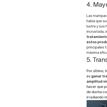
4. May
Las mampara
había que sus
lustre y sus
incrustada, 
tratamiento
estos prod
principales 
máxima efica
5. Tra
Por último, 
es
ganar tr
amplitud vi
hacer que p
de ducha con
irradiando 