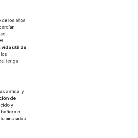
 de los años
 perdían
dad
El
vida útil de
 los
cal tenga
as antical y
ción de
cido y
 bañera
o
 luminosidad