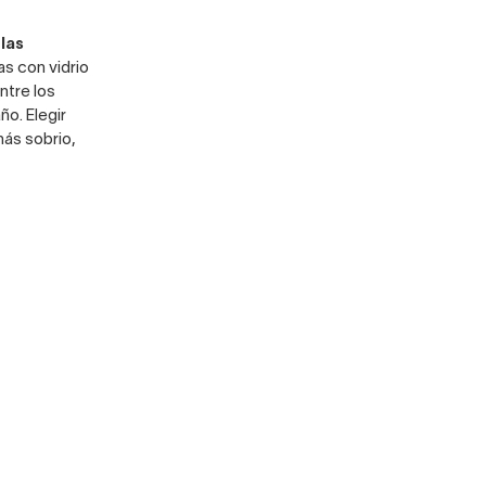
las
s con vidrio
ntre los
ño. Elegir
más sobrio,