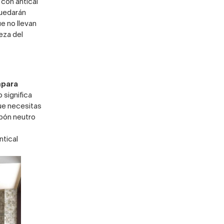
 con antical
quedarán
e no llevan
eza del
para
o significa
ue necesitas
abón neutro
ntical