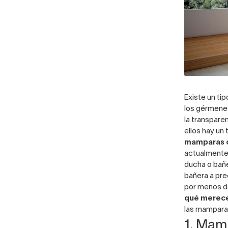
Existe un ti
los gérmene
la transpare
ellos hay un
mamparas co
actualmente 
ducha
o bañe
bañera a pr
por menos de
qué merece
las mamparas
1. Mam