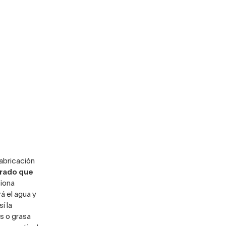
fabricación
orado que
ciona
rá el agua y
í la
es o grasa