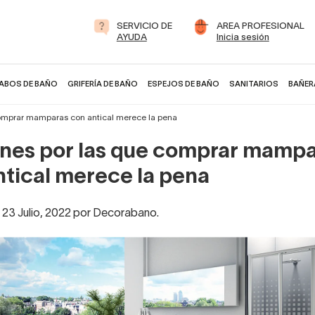
SERVICIO DE
AREA PROFESIONAL
AYUDA
Inicia sesión
ABOS DE BAÑO
GRIFERÍA DE BAÑO
ESPEJOS DE BAÑO
SANITARIOS
BAÑER
comprar mamparas con antical merece la pena
ones por las que comprar mamp
ntical merece la pena
l 23 Julio, 2022 por Decorabano.