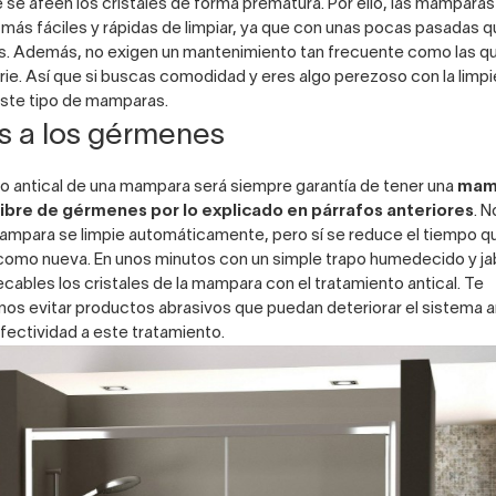
 se afeen los cristales de forma prematura. Por ello, las mamparas
más fáciles y rápidas de limpiar, ya que con unas pocas pasadas 
. Además, no exigen un mantenimiento tan frecuente como las qu
erie. Así que si buscas comodidad y eres algo perezoso con la limpi
este tipo de mamparas.
ós a los gérmenes
to antical de una mampara será siempre garantía de tener una
mam
 libre de gérmenes por lo explicado en párrafos anteriores
. N
ampara se limpie automáticamente, pero sí se reduce el tiempo q
 como nueva. En unos minutos con un simple trapo humedecido y j
cables los cristales de la mampara con el tratamiento antical. Te
 evitar productos abrasivos que puedan deteriorar el sistema a
fectividad a este tratamiento.