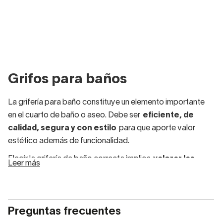
Grifos para baños
La grifería para baño constituye un elemento importante
en el cuarto de baño o aseo. Debe ser
eficiente, de
calidad, segura y con estilo
para que aporte valor
estético además de funcionalidad.
Elegir la grifería de baño correcta implica
valorar las
Leer más
necesidades que se tienen y también la
ambientación
que se quiere dar a la estancia.
En Decorabano encontrarás una amplia gama de grifos
Preguntas frecuentes
para el baño, de diferentes marcas, materiales, diseños,