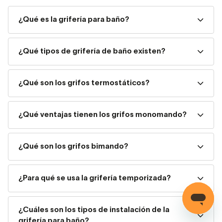
sistemas, colocaciones y acabados.
¿Qué es la grifería para baño?
Tipos de grifería de baño
¿Qué tipos de grifería de baño existen?
Para elegir el grifo perfecto, primero hay que conocer las
diferentes modalidades que hay. Estas son:
¿Qué son los grifos termostáticos?
Grifos según necesidad o ubicación
¿Qué ventajas tienen los grifos monomando?
Grifos de lavabo
Conjuntos de ducha
¿Qué son los grifos bimando?
Columnas de ducha de hidromasaje
¿Para qué se usa la grifería temporizada?
Grifos para bañera
Grifos de baño y ducha clásicos
¿Cuáles son los tipos de instalación de la
grifería para baño?