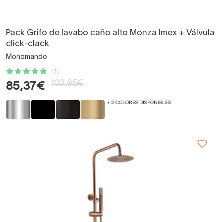
Pack Grifo de lavabo caño alto Monza Imex + Válvula
click-clack
Monomando
(1)
102,85€
85,37€
+ 2 COLORES DISPONIBLES