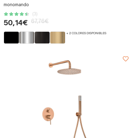
monomando
(3)
67,76€
50,14€
+ 2 COLORES DISPONIBLES