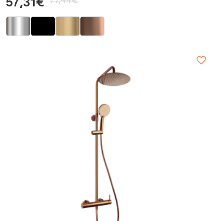
77,44€
57,31€