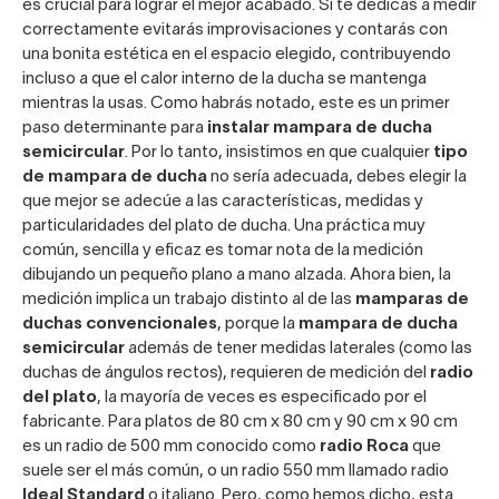
es crucial para lograr el mejor acabado. Si te dedicas a medir
correctamente evitarás improvisaciones y contarás con
una bonita estética en el espacio elegido, contribuyendo
incluso a que el calor interno de la ducha se mantenga
mientras la usas. Como habrás notado, este es un primer
paso determinante para
instalar mampara de ducha
semicircular
. Por lo tanto, insistimos en que cualquier
tipo
de mampara de ducha
no sería adecuada, debes elegir la
que mejor se adecúe a las características, medidas y
particularidades del plato de ducha. Una práctica muy
común, sencilla y eficaz es tomar nota de la medición
dibujando un pequeño plano a mano alzada. Ahora bien, la
medición implica un trabajo distinto al de las
mamparas de
duchas convencionales
, porque la
mampara de ducha
semicircular
además de tener medidas laterales (como las
duchas de ángulos rectos), requieren de medición del
radio
del plato
, la mayoría de veces es especificado por el
fabricante. Para platos de 80 cm x 80 cm y 90 cm x 90 cm
es un radio de 500 mm conocido como
radio Roca
que
suele ser el más común, o un radio 550 mm llamado radio
Ideal Standard
o italiano. Pero, como hemos dicho, esta