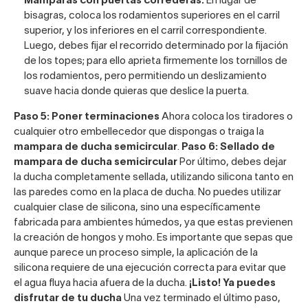
Mamparas con puertas correderas:
En lugar de
bisagras, coloca los rodamientos superiores en el carril
superior, y los inferiores en el carril correspondiente.
Luego, debes fijar el recorrido determinado por la fijación
de los topes; para ello aprieta firmemente los tornillos de
los rodamientos, pero permitiendo un deslizamiento
suave hacia donde quieras que deslice la puerta.
Paso 5: Poner terminaciones
Ahora coloca los tiradores o
cualquier otro embellecedor que dispongas o traiga la
mampara de ducha semicircular
.
Paso 6: Sellado de
mampara de ducha semicircular
Por último, debes dejar
la ducha completamente sellada, utilizando silicona tanto en
las paredes como en la placa de ducha. No puedes utilizar
cualquier clase de silicona, sino una específicamente
fabricada para ambientes húmedos, ya que estas previenen
la creación de hongos y moho. Es importante que sepas que
aunque parece un proceso simple, la aplicación de la
silicona requiere de una ejecución correcta para evitar que
el agua fluya hacia afuera de la ducha.
¡Listo! Ya puedes
disfrutar de tu ducha
Una vez terminado el último paso,