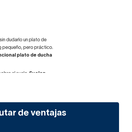
in dudarlo un plato de
o
pequeño, pero práctico.
ncional plato de ducha
obre el suelo.
Suelen
ro los encontrarás por
arzo y feldespato. A esta
utar de ventajas
antes en un baño: