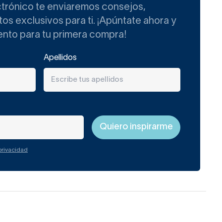
ctrónico te enviaremos consejos,
ayuda a que la estancia
s exclusivos para ti. ¡Apúntate ahora y
ento para tu primera compra!
de ducha de
Apellidos
 privacidad
 microorganismos.
: