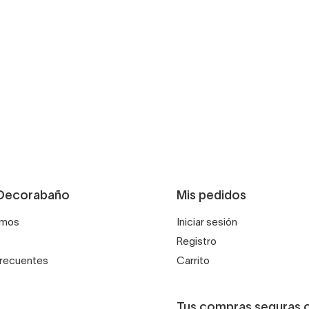
Decorabaño
Mis pedidos
omos
Iniciar sesión
Registro
frecuentes
Carrito
Tus compras seguras 