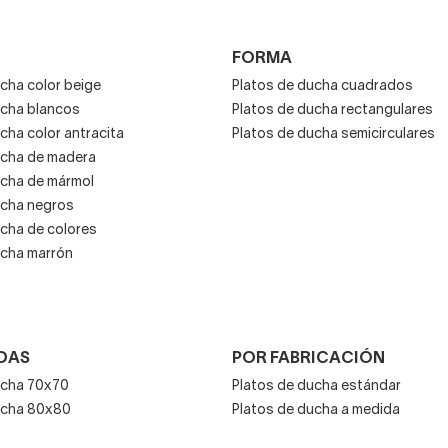
aterial más resistente a fuertes impactos.
FORMA
to que otros materiales de fabricación de nueva generación.
cha color beige
Platos de ducha cuadrados
menos accesibles porque suelen tener bordes y mayor altura.
ucha blancos
Platos de ducha rectangulares
cha color antracita
Platos de ducha semicirculares
e se rompan, en caso de que ocurra, hay que sustituirlos porque
ucha de madera
conómicos que son, no será demasiado costoso.
ucha de mármol
ucha negros
ucha de colores
ucha marrón
DAS
POR FABRICACIÓN
ucha 70x70
Platos de ducha estándar
ucha 80x80​
Platos de ducha a medida