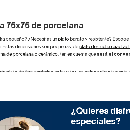
a 75x75 de porcelana
cha pequeño? ¿Necesitas un
plato
barato y resistente? Escoge s
. Estas dimensiones son pequeñas, de
plato de ducha cuadrad
cha de porcelana o cerámico
, ten en cuenta que
será el conve
te plato de tipo cerámico es barato y se coloca directamente s
 los modernos
que se producen ahora con otros materiales, pe
los
platos de ducha más baratos
del mercado!
s lavabos, bidés e inodoros, se construyen mezclando caolín, cu
s un
bonito aspecto vitrificado.
¿Quieres disfr
aracterístico de la porcelana tiene beneficios prácticos import
especiales?
ión de mayor higiene
si la superficie está limpia y cuidada.