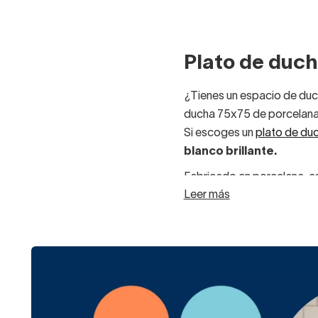
Plato de duch
¿Tienes un espacio de du
ducha 75x75 de porcelana
Si escoges un
plato de du
blanco brillante.
Fabricado en porcelana, es
Leer más
tener mayor altura que
menos de 100 euros. ¡Son 
Estos platos, igual que lo
argamasa se le da despué
El acabado blanco brillo c
Ayuda a
dar sensac