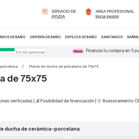
SERVICIO DE
AREA PROFESIONAL
AYUDA
Inicia sesión
ABOS DE BAÑO
GRIFERÍA DE BAÑO
ESPEJOS DE BAÑO
SANITARIOS
BAÑER
Financia tu compra en 3 
–porcelana
Platos de ducha de porcelana de 75x75
na de 75x75
nes verificadas | 💰 Posibilidad de financiación | 💡 Asesoramiento 
 de ducha de cerámica–porcelana