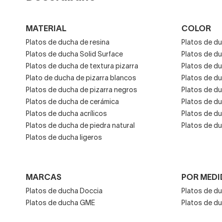
Hoy en día no es el m
MATERIAL
COLOR
Son más fríos al tac
Platos de ducha de resina
Platos de du
Son platos de ducha 
Platos de ducha Solid Surface
Platos de d
Platos de ducha de textura pizarra
Platos de du
Aunque es difícil qu
Plato de ducha de pizarra blancos
Platos de d
obstante, dado lo e
Platos de ducha de pizarra negros
Platos de d
Platos de ducha de cerámica
Platos de d
Platos de ducha acrílicos
Platos de d
Platos de ducha de piedra natural
Platos de d
Platos de ducha ligeros
MARCAS
POR MEDI
Platos de ducha Doccia
Platos de d
Platos de ducha GME
Platos de d