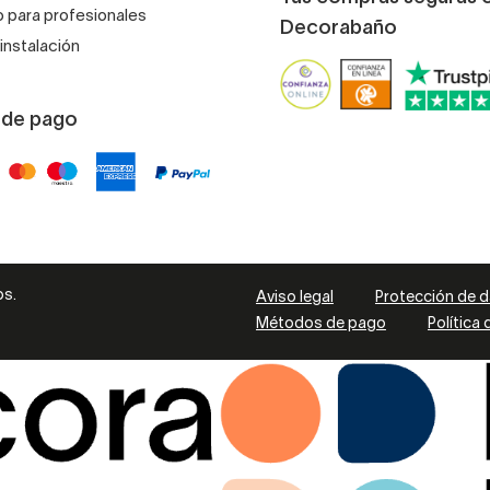
 para profesionales
Decorabaño
instalación
 de pago
os.
Aviso legal
Protección de 
Métodos de pago
Política