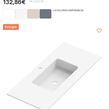
147,62€
132,86€
+ 6 COLORES DISPONIBLES
Rebajas