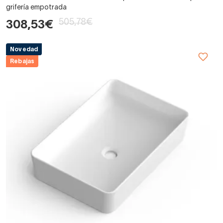
grifería empotrada
505,78€
308,53€
Novedad
Rebajas