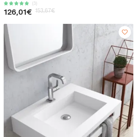
(3)
153,67€
126,01€