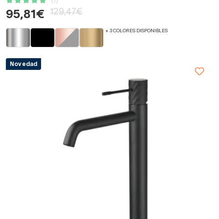
(1)
129,47€
95,81€
+ 3 COLORES DISPONIBLES
Novedad