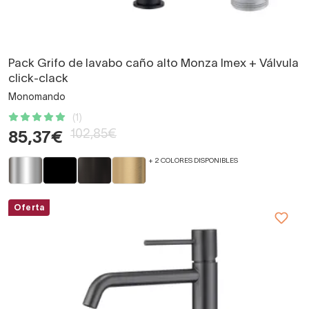
Pack Grifo de lavabo caño alto Monza Imex + Válvula
click-clack
Monomando
(1)
102,85€
85,37€
+ 2 COLORES DISPONIBLES
Oferta