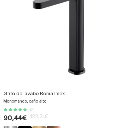
Grifo de lavabo Roma Imex
Monomando, caño alto
(2)
122,21€
90,44€