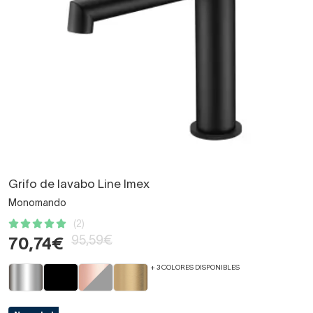
Grifo de lavabo Line Imex
Monomando
(2)
95,59€
70,74€
+ 3 COLORES DISPONIBLES