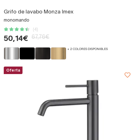
Grifo de lavabo Monza Imex
monomando
(4)
67,76€
50,14€
+ 2 COLORES DISPONIBLES
Oferta