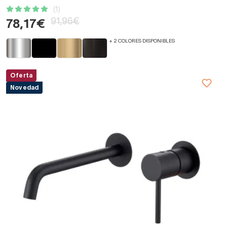
(1)
91,96€
78,17€
+ 2 COLORES DISPONIBLES
Oferta
Novedad