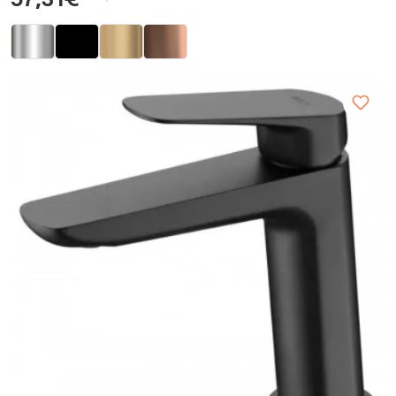
57,31€