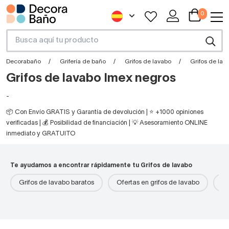
0
Decorabaño
Grifería de baño
Grifos de lavabo
Grifos de lav
Grifos de lavabo Imex negros
-
📦 Con Envío GRATIS y Garantía de devolución | ⭐ +1000 opiniones
verificadas | 💰 Posibilidad de financiación | 💡 Asesoramiento ONLINE
inmediato y GRATUITO
Te ayudamos a encontrar rápidamente tu Grifos de lavabo
Grifos de lavabo baratos
Ofertas en grifos de lavabo
Gr