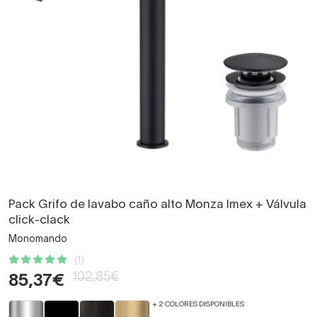
Pack Grifo de lavabo caño alto Monza Imex + Válvula
click-clack
Monomando
(1)
102,85€
85,37€
+ 2 COLORES DISPONIBLES