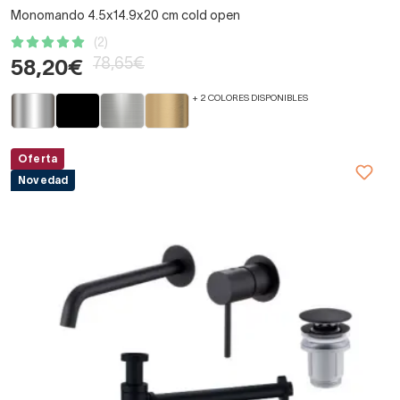
Monomando 4.5x14.9x20 cm cold open
(2)
78,65€
58,20€
+ 2 COLORES DISPONIBLES
Oferta
Novedad