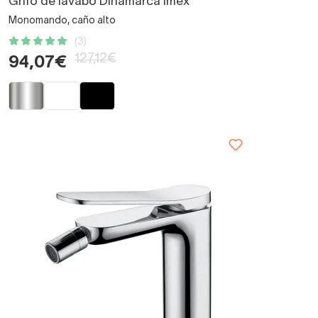
Grifo de lavabo Dinamarca Imex
Monomando, caño alto
(3)
127,12€
94,07€