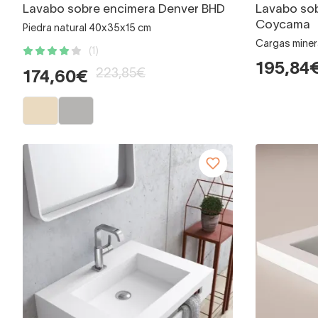
Lavabo sobre encimera Denver BHD
Lavabo so
Coycama
Piedra natural 40x35x15 cm
Cargas miner
(1)
195,84
223,85€
174,60€