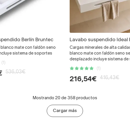
pendido Berlín Bruntec
Lavabo suspendido Ideal 
e blanco mate con faldòn seno
Cargas minerales de alta calida
ncluye sistema de soportes
blanco mate con faldón seno s
desplazado incluye sistema de
(1)
(1)
536,03€
€
416,43€
216,54€
Mostrando 20 de 358 productos
Cargar más