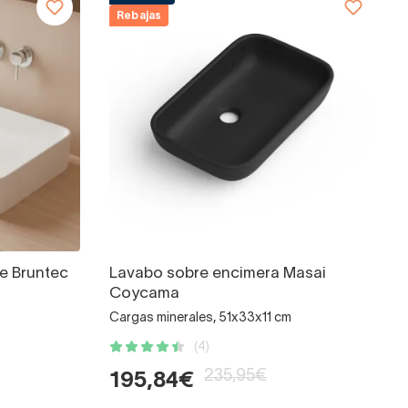
Rebajas
e Bruntec
Lavabo sobre encimera Masai
Coycama
Cargas minerales, 51x33x11 cm
(4)
235,95€
195,84€