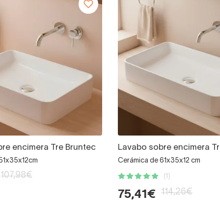
re encimera Tre Bruntec
Lavabo sobre encimera Tr
 51x35x12cm
Cerámica de 61x35x12 cm
107,98€
(1)
114,26€
75,41€