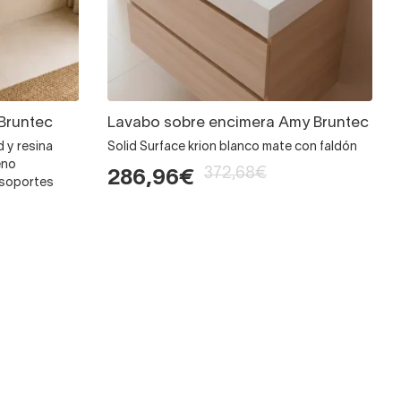
Bruntec
Lavabo sobre encimera Amy Bruntec
d y resina
Solid Surface krion blanco mate con faldón
eno
372,68€
286,96€
 soportes