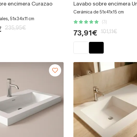
bre encimera Curazao
Lavabo sobre encimera U
Cerámica de 51x41x15 cm
ales, 51x34x11 cm
(3)
235,95€
€
101,11€
73,91€