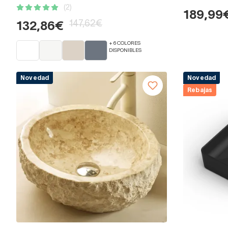
(2)
189,99
147,62€
132,86€
+ 6 COLORES
DISPONIBLES
Novedad
Novedad
Rebajas