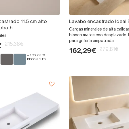
astrado 11.5 cm alto
Lavabo encastrado Ideal 
obath
Cargas minerales de alta calida
blanco mate seno desplazado. P
ales
para grifería empotrada
215,38€
€
279,81€
162,29€
+ 7 COLORES
DISPONIBLES