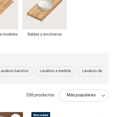
ra muebles
Baldas y encimeras
Lavabos baratos
Lavabos a medida
Lavabos de piedra r
358 productos
Novedad