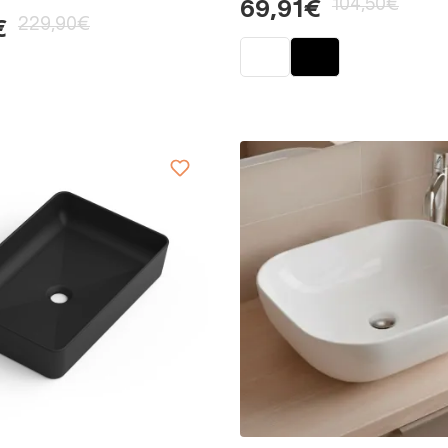
104,50€
69,91€
229,90€
€