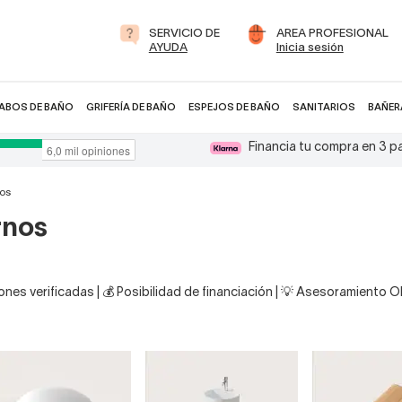
SERVICIO DE
AREA PROFESIONAL
AYUDA
Inicia sesión
ABOS DE BAÑO
GRIFERÍA DE BAÑO
ESPEJOS DE BAÑO
SANITARIOS
BAÑER
Financia tu compra en 3 
os
rnos
nes verificadas | 💰 Posibilidad de financiación | 💡 Asesoramiento 