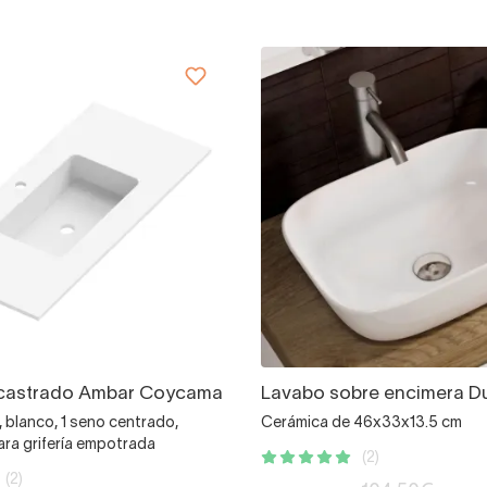
castrado Ambar Coycama
Lavabo sobre encimera D
, blanco, 1 seno centrado,
Cerámica de 46x33x13.5 cm
ara grifería empotrada
(2)
(2)