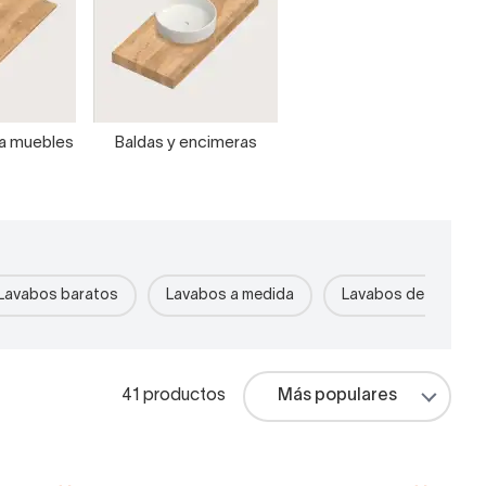
ra muebles
Baldas y encimeras
Lavabos baratos
Lavabos a medida
Lavabos de piedra r
41 productos