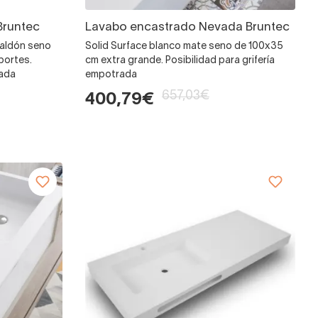
Bruntec
Lavabo encastrado Nevada Bruntec
faldón seno
Solid Surface blanco mate seno de 100x35
portes.
cm extra grande. Posibilidad para grifería
rada
empotrada
657,03€
400,79€