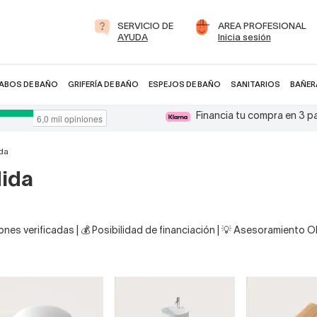
SERVICIO DE
AREA PROFESIONAL
AYUDA
Inicia sesión
ABOS DE BAÑO
GRIFERÍA DE BAÑO
ESPEJOS DE BAÑO
SANITARIOS
BAÑER
Financia tu compra en 3 
ida
dida
nes verificadas | 💰 Posibilidad de financiación | 💡 Asesoramiento 