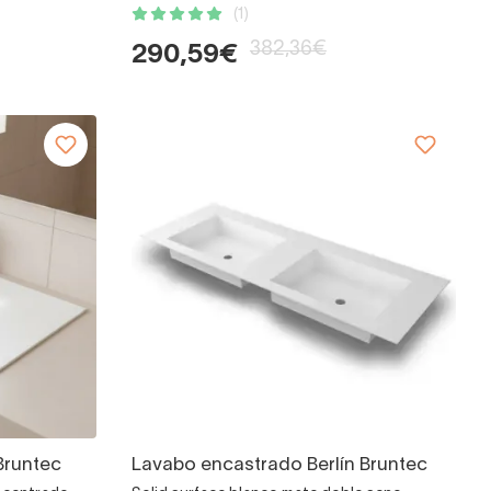
(1)
382,36€
290,59€
Bruntec
Lavabo encastrado Berlín Bruntec