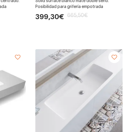
 centrado.
Solid surface blanco mate doble seno.
rada
Posibilidad para grifería empotrada
665,50€
399,30€