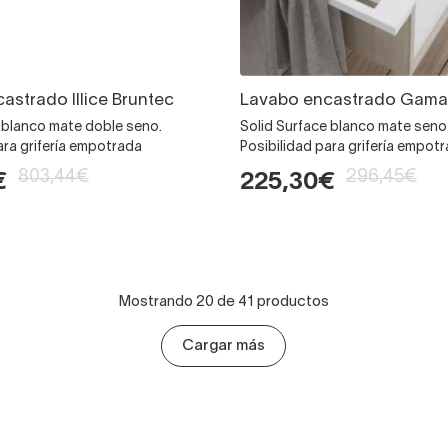
astrado Illice Bruntec
Lavabo encastrado Gama
 blanco mate doble seno.
Solid Surface blanco mate sen
ara grifería empotrada
Posibilidad para grifería empot
803,44€
296,45€
€
225,30€
Mostrando 20 de 41 productos
Cargar más