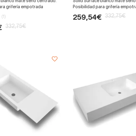
e blanco mate seno centrado.
Solid Surface blanco mate seno
ara grifería empotrada
Posibilidad para grifería empot
332,75€
259,54€
(1)
332,75€
€