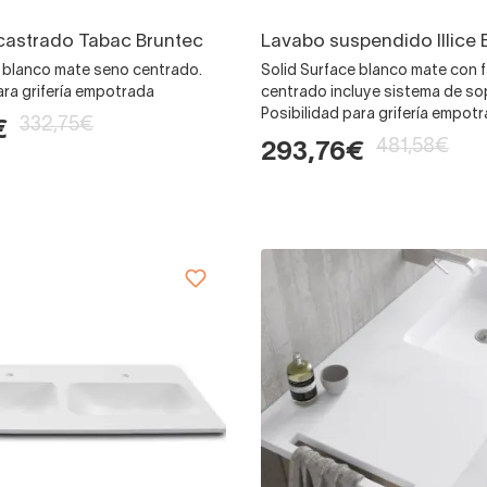
castrado Tabac Bruntec
Lavabo suspendido Illice 
e blanco mate seno centrado.
Solid Surface blanco mate con 
ara grifería empotrada
centrado incluye sistema de so
Posibilidad para grifería empot
332,75€
€
481,58€
293,76€