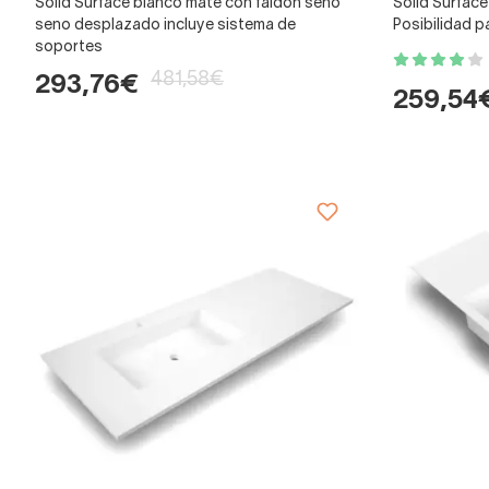
Solid Surface blanco mate con faldón seno
Solid Surfac
seno desplazado incluye sistema de
Posibilidad p
soportes
481,58€
293,76€
259,54