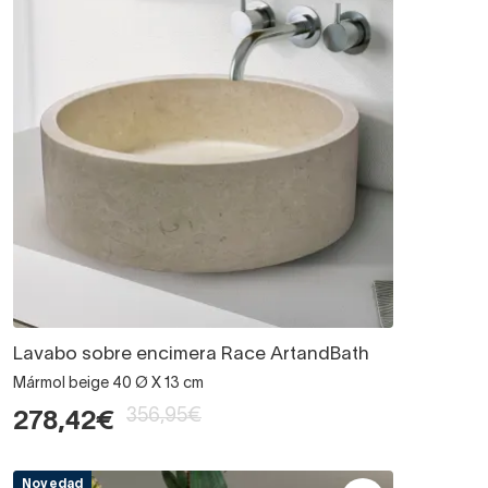
Lavabo sobre encimera Race ArtandBath
Mármol beige 40 Ø X 13 cm
356,95€
278,42€
Novedad